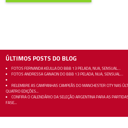
ÚLTIMOS POSTS DO BLOG
FOTOS FERNANDA KEULLA DO BBB 13 PELADA, NUA, SENSUAL…
FOTOS ANDRESSA GANACIN DO BBB 13 PELADA, NUA, SENSUAL…
RELEMBRE AS CAMPANHAS CAMPEÃS DO MANCHESTER CITY NAS ÚL
QUATRO EDIÇÕES...
CONFIRA O CALENDÁRIO DA SELEÇÃO ARGENTINA PARA AS PARTIDA
FASE...