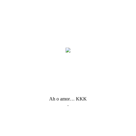
Ah o amor… KKK
.