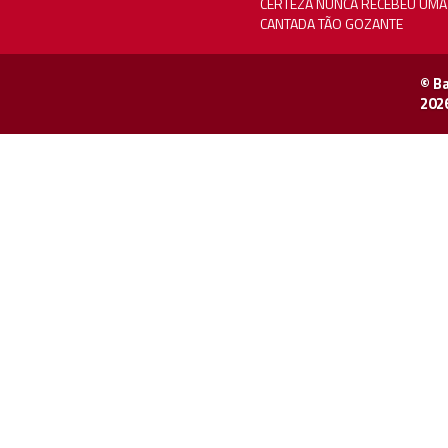
CERTEZA NUNCA RECEBEU UMA
CANTADA TÃO GOZANTE
© B
202