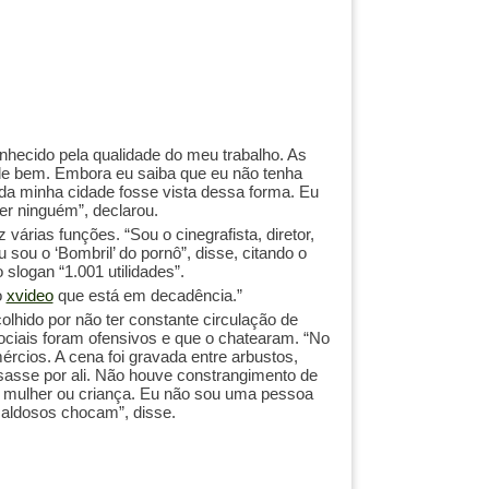
onhecido pela qualidade do meu trabalho. As
 bem. Embora eu saiba que eu não tenha
a minha cidade fosse vista dessa forma. Eu
er ninguém”, declarou.
árias funções. “Sou o cinegrafista, diretor,
sou o ‘Bombril’ do pornô”, disse, citando o
slogan “1.001 utilidades”.
o
xvideo
que está em decadência.”
olhido por não ter constante circulação de
ciais foram ofensivos e que o chatearam. “No
ércios. A cena foi gravada entre arbustos,
sasse por ali. Não houve constrangimento de
s mulher ou criança. Eu não sou uma pessoa
maldosos chocam”, disse.