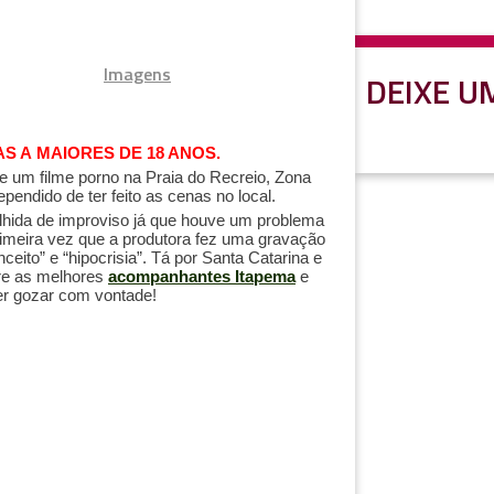
Imagens
DEIXE U
S A MAIORES DE 18 ANOS.
 um filme porno na Praia do Recreio, Zona
ependido de ter feito as cenas no local.
olhida de improviso já que houve um problema
primeira vez que a produtora fez uma gravação
ceito” e “hipocrisia”.
Tá por Santa Catarina e
re as melhores
acompanhantes Itapema
e
er gozar com vontade!