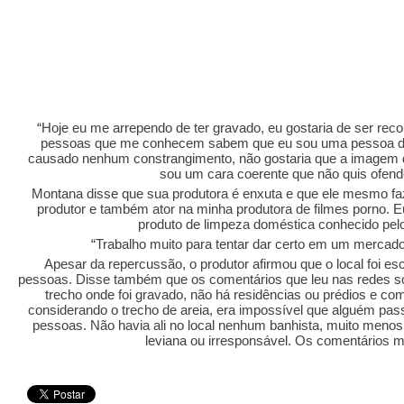
“Hoje eu me arrependo de ter gravado, eu gostaria de ser rec
pessoas que me conhecem sabem que eu sou uma pessoa de
causado nenhum constrangimento, não gostaria que a imagem d
sou um cara coerente que não quis ofend
Montana disse que sua produtora é enxuta e que ele mesmo faz v
produtor e também ator na minha produtora de filmes porno. Eu 
produto de limpeza doméstica conhecido pelo 
“Trabalho muito para tentar dar certo em um mercad
Apesar da repercussão, o produtor afirmou que o local foi esc
pessoas. Disse também que os comentários que leu nas redes so
trecho onde foi gravado, não há residências ou prédios e com
considerando o trecho de areia, era impossível que alguém pas
pessoas. Não havia ali no local nenhum banhista, muito meno
leviana ou irresponsável. Os comentários 