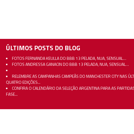
ÚLTIMOS POSTS DO BLOG
FOTOS FERNANDA KEULLA DO BBB 13 PELADA, NUA, SENSUAL…
FOTOS ANDRESSA GANACIN DO BBB 13 PELADA, NUA, SENSUAL…
RELEMBRE AS CAMPANHAS CAMPEÃS DO MANCHESTER CITY NAS ÚL
QUATRO EDIÇÕES...
CONFIRA O CALENDÁRIO DA SELEÇÃO ARGENTINA PARA AS PARTIDA
FASE...