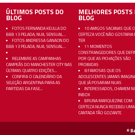
ÚLTIMOS POSTS DO
MELHORES POSTS 
BLOG
BLOG
FOTOS FERNANDA KEULLA DO
10 AMIGOS SACANAS QUE 
BBB 13 PELADA, NUA, SENSUAL…
CERTEZA VOCÊ NÃO GOSTARIA 
FOTOS ANDRESSA GANACIN DO
TER
BBB 13 PELADA, NUA, SENSUAL…
11 MOMENTOS
CONSTRANGEDORES QUE DEFI
RELEMBRE AS CAMPANHAS
POR QUE AS PICHAÇÕES SÃO
CAMPEÃS DO MANCHESTER CITY NAS
PROIBIDAS
ÚLTIMAS QUATRO EDIÇÕES...
8 FAMOSAS QUE OS
CONFIRA O CALENDÁRIO DA
ADOLESCENTES JAMAIS IMAGI
SELEÇÃO ARGENTINA PARA AS
QUE JÁ POSARAM NUAS
PARTIDAS DA FASE...
INTERESSADOS, CHAMEM N
INBOX
BRUNA MARQUEZINE COM
CERTEZA NUNCA RECEBEU UMA
CANTADA TÃO GOZANTE
© B