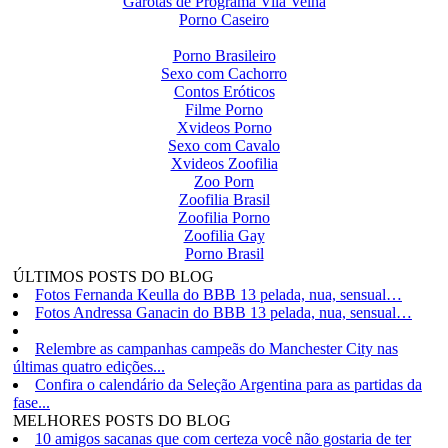
Garotas de Programa Vila Velha
Porno Caseiro
Porno Brasileiro
Sexo com Cachorro
Contos Eróticos
Filme Porno
Xvideos Porno
Sexo com Cavalo
Xvideos Zoofilia
Zoo Porn
Zoofilia Brasil
Zoofilia Porno
Zoofilia Gay
Porno Brasil
ÚLTIMOS POSTS DO BLOG
Fotos Fernanda Keulla do BBB 13 pelada, nua, sensual…
Fotos Andressa Ganacin do BBB 13 pelada, nua, sensual…
Relembre as campanhas campeãs do Manchester City nas
últimas quatro edições...
Confira o calendário da Seleção Argentina para as partidas da
fase...
MELHORES POSTS DO BLOG
10 amigos sacanas que com certeza você não gostaria de ter