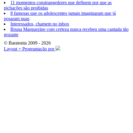
11 momentos constrangedores que definem por que as
pichações são proibidas
8 famosas que os adolescentes jamais imaginaram que já
posaram nuas
Interessados, chamem no inbox
Bruna Marquezine com certeza nunca recebeu uma cantada tão
gozante
© Baratonta 2009 - 2026
Layout + Programação por