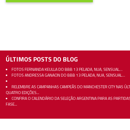
ÚLTIMOS POSTS DO BLOG
FOTOS FERNANDA KEULLA DO BBB 13 PELADA, NUA, SENSUAL…
FOTOS ANDRESSA GANACIN DO BBB 13 PELADA, NUA, SENSUAL…
RELEMBRE AS CAMPANHAS CAMPEÃS DO MANCHESTER CITY NAS ÚL
QUATRO EDIÇÕES...
CONFIRA O CALENDÁRIO DA SELEÇÃO ARGENTINA PARA AS PARTIDA
FASE...