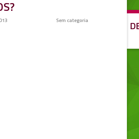
OS?
2013
Sem categoria
D