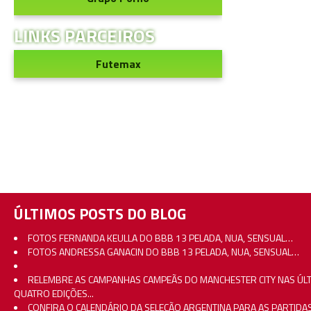
LINKS PARCEIROS
Futemax
ÚLTIMOS POSTS DO BLOG
FOTOS FERNANDA KEULLA DO BBB 13 PELADA, NUA, SENSUAL…
FOTOS ANDRESSA GANACIN DO BBB 13 PELADA, NUA, SENSUAL…
RELEMBRE AS CAMPANHAS CAMPEÃS DO MANCHESTER CITY NAS ÚL
QUATRO EDIÇÕES...
CONFIRA O CALENDÁRIO DA SELEÇÃO ARGENTINA PARA AS PARTIDA