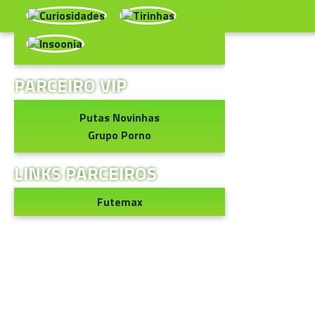
PARCEIRO VIP
Putas Novinhas
Grupo Porno
LINKS PARCEIROS
Futemax